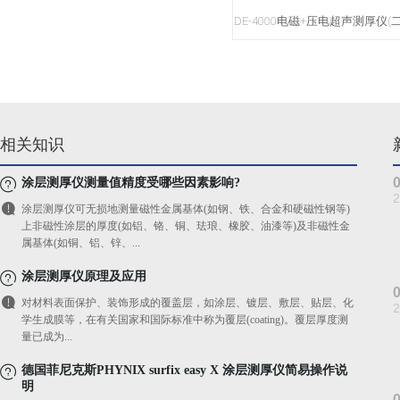
DE-4000电磁+压电超声测厚仪(
相关知识
涂层测厚仪测量值精度受哪些因素影响?
2
涂层测厚仪可无损地测量磁性金属基体(如钢、铁、合金和硬磁性钢等)
上非磁性涂层的厚度(如铝、铬、铜、珐琅、橡胶、油漆等)及非磁性金
属基体(如铜、铝、锌、...
涂层测厚仪原理及应用
对材料表面保护、装饰形成的覆盖层，如涂层、镀层、敷层、贴层、化
2
学生成膜等，在有关国家和国际标准中称为覆层(coating)。覆层厚度测
量已成为...
德国菲尼克斯PHYNIX surfix easy X 涂层测厚仪简易操作说
明