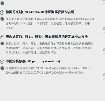
...
2
德国尼克斯QNIX4200/4500涂层测厚仪操作说明
德国尼克斯涂层测厚仪QNIX4500/4200使用说明书QNix4200和QNix4500
这两种型号一体化设计，只需调零，无需校准，使用极其简单。其中
QNix4...
2
表面涂装前、喷丸、喷砂、表面粗糙度的评定标准及方法
表面涂装前、喷丸、喷砂、表面粗糙度的评定标准及方法当钢材表面经
喷射清理后，就会获得一定的表面粗糙度或表面轮廓。表面粗糙度可以
用形状和大小来进行定性。经过喷射清理...
2
中国涂装标准(GB painting standards)
编号中文名称英文名称FZ/T 90074-2004纺织机械产品涂装FZ/T 91007-
2004纺织机械产品涂装工艺GB 12367-2006涂装作业安全规程静...
2